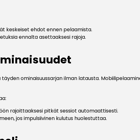
ttyvät keskeiset ehdot ennen pelaamista.
etuksia ennalta asettaaksesi rajoja.
 ominaisuudet
joaa täyden ominaisuussarjan ilman latausta. Mobiilipelaa
aa:
öön rajoittaaksesi pitkät sessiot automaattisesti.
een, jos impulsiivinen kulutus huolestuttaa.