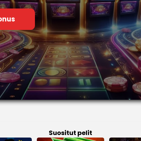
onus
Suositut pelit