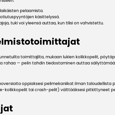
miseen:
laikäisten pelaamista.
tiutuspyyntöjen käsittelyssä.
oja, tuki voi yleensä auttaa, kun tilisi on vahvistettu.
elmistotoimittajat
tuilta toimittajilta, mukaan lukien kolikkopelit, pöytäpelit
 ja rahaa — pelin tahdin tiedostaminen auttaa säilyttämään
oversioita oppiaksesi pelimekaniikat ilman taloudellista p
ve-kolikkopelit tai crash-pelit) välttääksesi pitkittyneet pe
jat