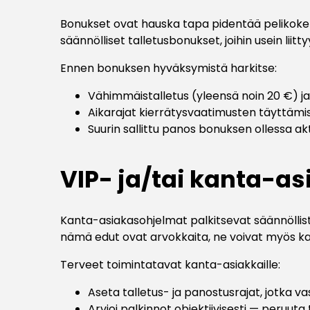
Bonukset ovat hauska tapa pidentää pelikokemu
säännölliset talletusbonukset, joihin usein liitt
Ennen bonuksen hyväksymistä harkitse:
Vähimmäistalletus (yleensä noin 20 €) j
Aikarajat kierrätysvaatimusten täyttämi
Suurin sallittu panos bonuksen ollessa ak
VIP- ja/tai kanta-a
Kanta-asiakasohjelmat palkitsevat säännöllistä
nämä edut ovat arvokkaita, ne voivat myö
Terveet toimintatavat kanta-asiakkaille:
Aseta talletus- ja panostusrajat, jotka va
Arvioi palkinnot objektiivisesti — peruuta t