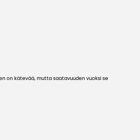
minen on kätevää, mutta saatavuuden vuoksi se