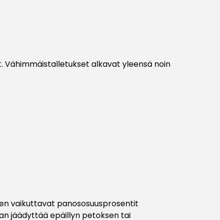
. Vähimmäistalletukset alkavat yleensä noin
een vaikuttavat panososuusprosentit
aan jäädyttää epäillyn petoksen tai