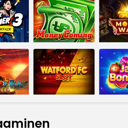
laaminen