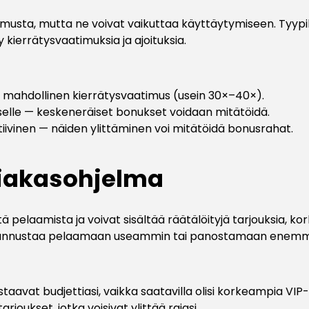
sta, mutta ne voivat vaikuttaa käyttäytymiseen. Tyypillis
yy kierrätysvaatimuksia ja ajoituksia.
a mahdollinen kierrätysvaatimus (usein 30×–40×).
selle — keskeneräiset bonukset voidaan mitätöidä.
tiivinen — näiden ylittäminen voi mitätöidä bonusrahat.
siakasohjelma
 pelaamista ja voivat sisältää räätälöityjä tarjouksia, kor
s kannustaa pelaamaan useammin tai panostamaan enem
staavat budjettiasi, vaikka saatavilla olisi korkeampia VIP-
arjoukset, jotka voisivat ylittää rajasi.