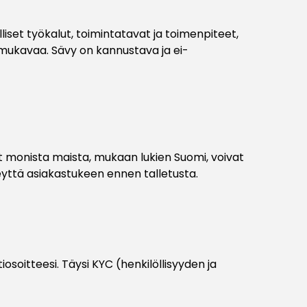
liset työkalut, toimintatavat ja toimenpiteet,
 mukavaa. Sävy on kannustava ja ei-
t monista maista, mukaan lukien Suomi, voivat
hteyttä asiakastukeen ennen talletusta.
iosoitteesi. Täysi KYC (henkilöllisyyden ja