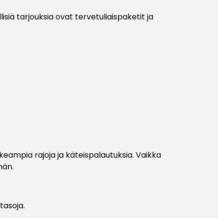
iä tarjouksia ovat tervetuliaispaketit ja
keampia rajoja ja käteispalautuksia. Vaikka
män.
tasoja.